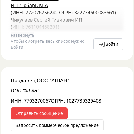
ИП Любарь М.А
(
ИНН: 772076756242
ОГРН: 322774600083661
)
Чикулаев Сергей Гивиович ИП
(
ИНН: 761104468201
)
Развернуть
Чтобы смотреть весь список нужно
Войти
Войти
Продавец
ООО "АШАН"
ООО "АШАН"
ИНН:
7703270067
ОГРН:
1027739329408
Отправить сообщение
Запросить Коммерческое предложение