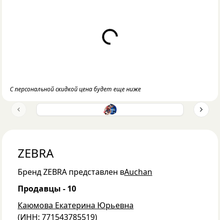
Loading...
С персональной скидкой цена будет еще ниже
Previous slide
Next 
ZEBRA
Бренд
ZEBRA
представлен в
Auchan
Продавцы -
10
Каюмова Екатерина Юрьевна
(
ИНН: 771543785519
)