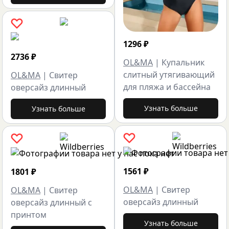
1296
₽
2736
₽
OL&MA
|
Купальник
слитный утягивающий
OL&MA
|
Свитер
для пляжа и бассейна
оверсайз длинный
Узнать больше
Узнать больше
1561
₽
1801
₽
OL&MA
|
Свитер
OL&MA
|
Свитер
оверсайз длинный
оверсайз длинный с
принтом
Узнать больше