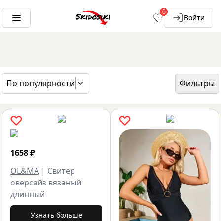
0
Войти
По популярности
Фильтры
ГЛАВНАЯ
БРЕНДЫ
OL&MA
1658
₽
OL&MA
|
Свитер
оверсайз вязаный
длинный
Узнать больше