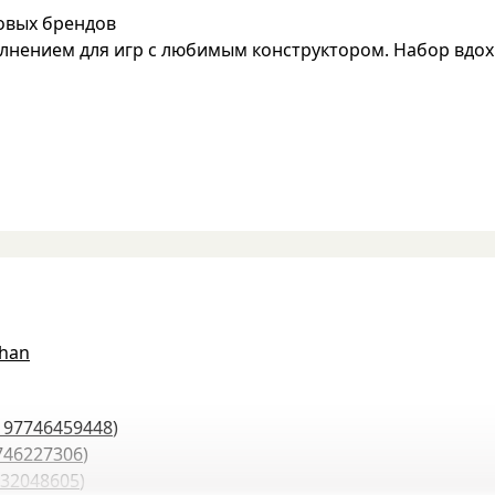
овых брендов
лнением для игр с любимым конструктором. Набор вдох
han
197746459448
)
746227306
)
32048605
)