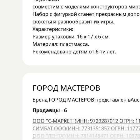
совместим с моделями конструкторов мир
Набор с фигуркой станет прекрасным допо
сюжеты и разнообразит их игры.
Характеристики:
Размер упаковки: 16 х 17 х 6 см.
Материал: пластмасса.
Рекомендовано детям от 6-ти лет.
ГОРОД МАСТЕРОВ
Бренд
ГОРОД МАСТЕРОВ
представлен в
Auc
Продавцы -
6
ООО "С-МАРКЕТ"
(
ИНН: 9729287012
ОГРН: 1
СИМБАТ ООО
(
ИНН: 7731351857
ОГРН: 1177
ООО "ЛЕНТА"
(
ИНН: 7814148471
ОГРН: 10378