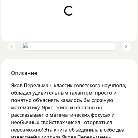
Loading...
Previous slide
Next 
Описание
Яков Перельман, классик советского научпопа,
обладал удивительным талантом: просто и
понятно объяснять казалось бы сложную
математику. Ярко, живо и образно он
рассказывает о математических фокусах и
необычных свойствах чисел - оторваться
невозможно! Эта книга объединила в себе два
известнейших труда Якова Перельмана -