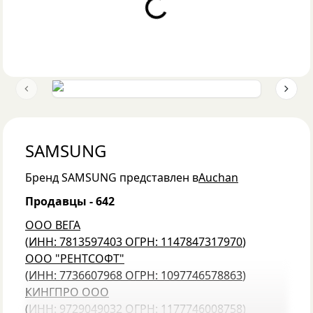
Loading...
Previous slide
Next 
SAMSUNG
Бренд
SAMSUNG
представлен в
Auchan
Продавцы -
642
ООО ВЕГА
(
ИНН: 7813597403
ОГРН: 1147847317970
)
ООО "РЕНТСОФТ"
(
ИНН: 7736607968
ОГРН: 1097746578863
)
КИНГПРО ООО
(
ИНН: 9729049032
ОГРН: 1177746008758
)