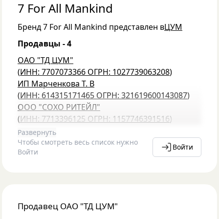
7 For All Mankind
Бренд
7 For All Mankind
представлен в
ЦУМ
Продавцы -
4
ОАО "ТД ЦУМ"
(
ИНН: 7707073366
ОГРН: 1027739063208
)
ИП Марченкова Т. В
(
ИНН: 614315171465
ОГРН: 321619600143087
)
ООО "СОХО РИТЕЙЛ"
(
ИНН: 7713396125
ОГРН: 1157746391516
)
Развернуть
Чтобы смотреть весь список нужно
Войти
Войти
Продавец
ОАО "ТД ЦУМ"