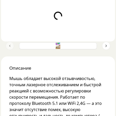
Loading...
Previous slide
Next 
Описание
Мышь обладает высокой отзывчивостью,
точным лазерное отслеживанием и быстрой
реакцией с возможностью регулировки
скорости перемещения. Работает по
протоколу Bluetooth 5.1 или WiFi 2,4G — а это
значит отсутствие помех, высокую
отзывчивость и дальность до компьютера /