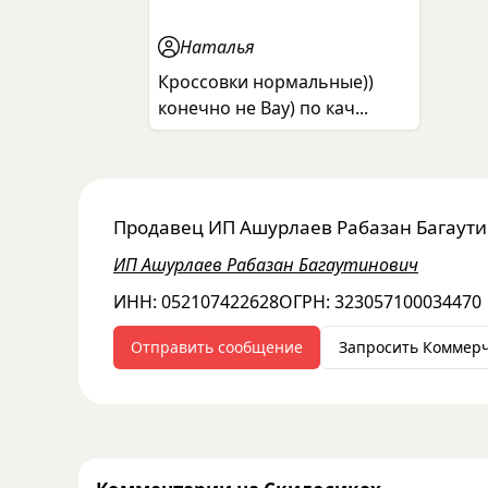
Наталья
Кроссовки нормальные))
конечно не Вау) по кач...
Продавец
ИП Ашурлаев Рабазан Багаут
ИП Ашурлаев Рабазан Багаутинович
ИНН:
052107422628
ОГРН:
323057100034470
Отправить сообщение
Запросить Коммер