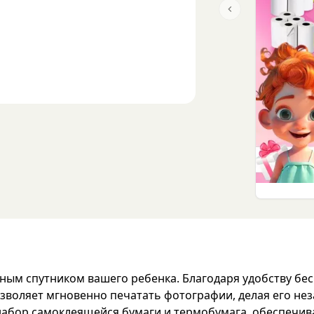
Previous slide
ным спутником вашего ребенка. Благодаря удобству бес
зволяет мгновенно печатать фотографии, делая его не
набор самоклеящейся бумаги и термобумага, обеспечива