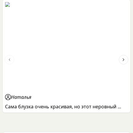
Previous slide
Next 
Наталья
Сама блузка очень красивая, но этот неровный ...