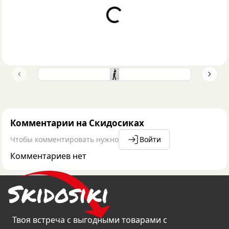
Loading...
Previous slide
Next 
Комментарии на Скидосиках
Чтобы комментировать нужно
Войти
Комментариев нет
Твоя встреча с выгодными товарами с