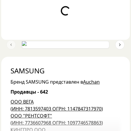
Loading...
Previous slide
Next 
SAMSUNG
Бренд
SAMSUNG
представлен в
Auchan
Продавцы -
642
ООО ВЕГА
(
ИНН: 7813597403
ОГРН: 1147847317970
)
ООО "РЕНТСОФТ"
(
ИНН: 7736607968
ОГРН: 1097746578863
)
КИНГПРО ООО