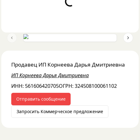
Loading...
Previous slide
Next 
Продавец
ИП Корнеева Дарья Дмитриевна
ИП Корнеева Дарья Дмитриевна
ИНН:
561606420705
ОГРН:
324508100061102
Отправить сообщение
Запросить Коммерческое предложение