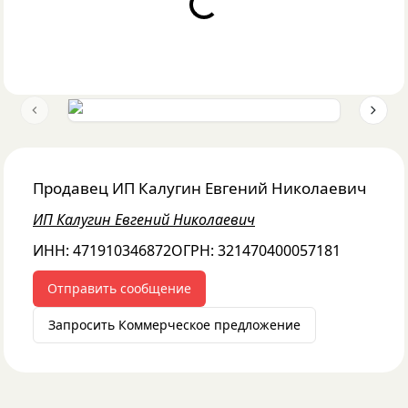
Loading...
Previous slide
Next 
Продавец
ИП Калугин Евгений Николаевич
ИП Калугин Евгений Николаевич
ИНН:
471910346872
ОГРН:
321470400057181
Отправить сообщение
Запросить Коммерческое предложение