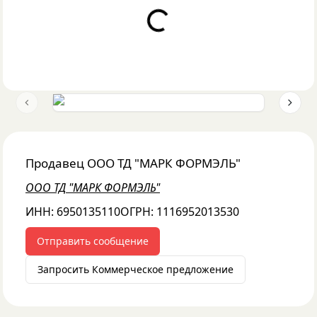
Loading...
Previous slide
Next 
Продавец
ООО ТД "МАРК ФОРМЭЛЬ"
ООО ТД "МАРК ФОРМЭЛЬ"
ИНН:
6950135110
ОГРН:
1116952013530
Отправить сообщение
Запросить Коммерческое предложение