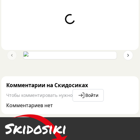
Loading...
Previous slide
Next 
Комментарии на Скидосиках
Чтобы комментировать нужно
Войти
Комментариев нет