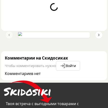
Loading...
Previous slide
Next 
Комментарии на Скидосиках
Чтобы комментировать нужно
Войти
Комментариев нет
Твоя встреча с выгодными товарами с