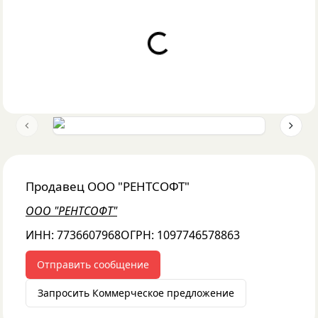
Loading...
Previous slide
Next 
Продавец
ООО "РЕНТСОФТ"
ООО "РЕНТСОФТ"
ИНН:
7736607968
ОГРН:
1097746578863
Отправить сообщение
Запросить Коммерческое предложение