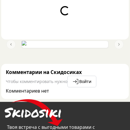
Loading...
Previous slide
Next 
Комментарии на Скидосиках
Чтобы комментировать нужно
Войти
Комментариев нет
Твоя встреча с выгодными товарами с