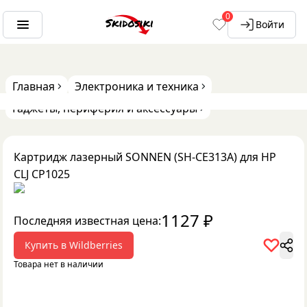
0
Войти
Главная
Электроника и техника
Гаджеты, периферия и аксессуары
Картридж лазерный SONNEN (SH-CE313A) для HP
CLJ CP1025
1127
₽
Последняя известная цена:
Купить в
Wildberries
Товара нет в наличии