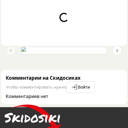
Loading...
Previous slide
Next 
Комментарии на Скидосиках
Чтобы комментировать нужно
Войти
Комментариев нет