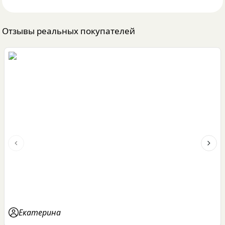
Отзывы реальных покупателей
Previous slide
Next 
Екатерина