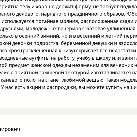
приятна телу и хорошо держит форму, не требует подкл
исного делового, нарядного праздничного образов. Юб
и используется потайная молния, расположенная сзади 
 с друзьями, молодежных вечеринок. Базовая удлиненна
 только в осенний зимний, но и в весенний и летний пер
кой девочки подростка, беременной девушки и взросл
ного кроя (расклешенная к низу) скрывает все недостат
вседневные аутфиты на работу, учебу в школу или занят
утой предмет женской одежды незаменим для вечерних 
елие с приятной замшевой текстурой изготавливается н
тканевого полотна станет любимой вещью. Такая модель
 У нас есть акции и распродажи, вы можете купить наши
мирович