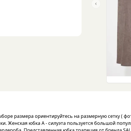
Previous slide
оре размера ориентируйтесь на размерную сетку ( фото
рки. Женская юбка А - силуэта пользуется большой поп
ардероба. Представленная юбка трапеция от бренда SA