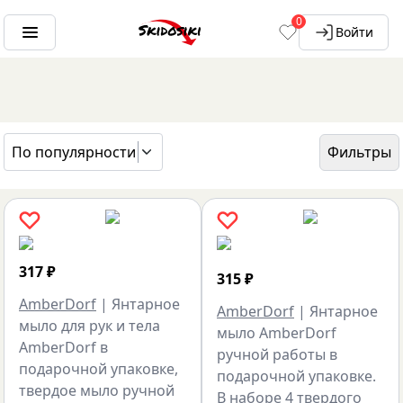
0
Войти
По популярности
Фильтры
ГЛАВНАЯ
БРЕНДЫ
AMBERDORF
317
₽
315
₽
AmberDorf
|
Янтарное
AmberDorf
|
Янтарное
мыло для рук и тела
мыло AmberDorf
AmberDorf в
ручной работы в
подарочной упаковке,
подарочной упаковке.
твердое мыло ручной
В наборе 4 твердого