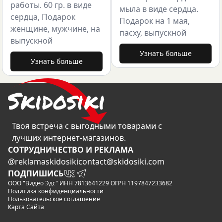
работы. 60 гр. в виде
мыла в виде сердца.
сердца, Подарок
Подарок на 1 мая,
женщине, мужчине, на
пасху, выпускной
выпускной
Узнать больше
Узнать больше
Твоя встреча с выгодными товарами с
лучших интернет-магазинов.
CОТРУДНИЧЕСТВО И РЕКЛАМА
@reklamaskidosiki
contact@skidosiki.com
ПОДПИШИСЬ
ООО "Видео Эдс" ИНН 7813641229 ОГРН 1197847233682
Политика конфиденциальности
Пользовательское соглашение
Карта Сайта