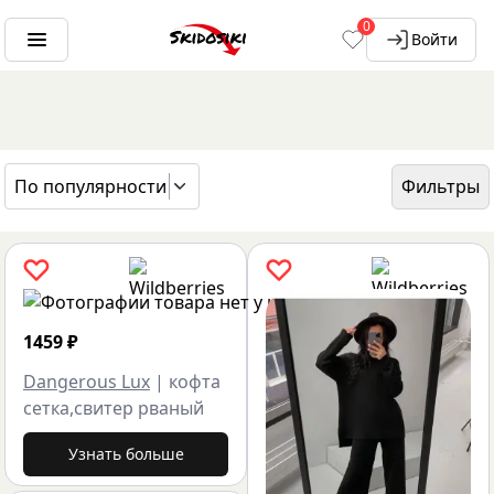
0
Войти
По популярности
Фильтры
ГЛАВНАЯ
БРЕНДЫ
DANGEROUS LUX
1459
₽
Dangerous Lux
|
кофта
сетка,свитер рваный
Узнать больше