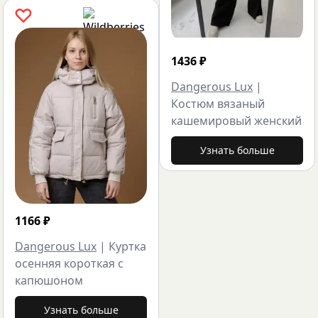
1436
₽
Dangerous Lux
|
Костюм вязаный
кашемировый женский
Узнать больше
1166
₽
Dangerous Lux
|
Куртка
осенняя короткая с
капюшоном
Узнать больше