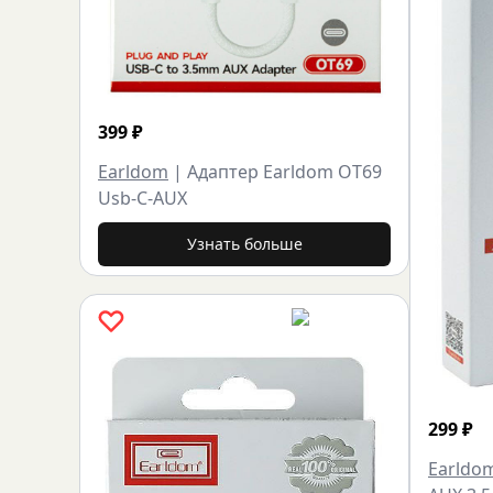
399
₽
Earldom
|
Адаптер Earldom OT69
Usb-C-AUX
Узнать больше
299
₽
Earldo