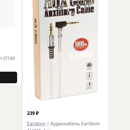
m OT49
239
₽
Earldom
|
Аудиокабель Earldom