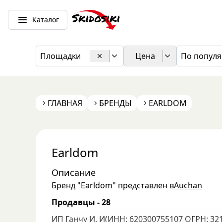
Каталог
Площадки
Цена
По популя
ГЛАВНАЯ
БРЕНДЫ
EARLDOM
Earldom
Описание
Бренд "
Earldom
" представлен в
Auchan
Продавцы -
28
ИП Ганчу И. И
(
ИНН: 620300755107
ОГРН: 32