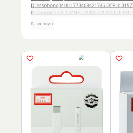
Dressphone
(
ИНН: 773468421746
ОГРН: 3157
ИП Борисов А. С
(
ИНН: 784806710444
ОГРН: 
Развернуть