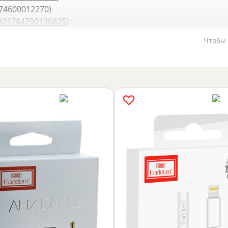
74600012270
)
321784700136825
)
Чтобы 