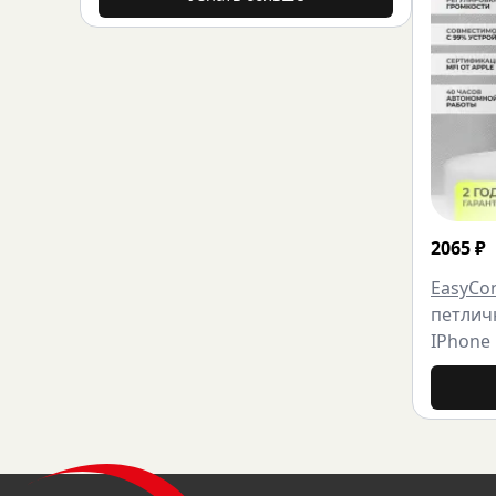
2065
₽
EasyCo
петлич
IPhone 