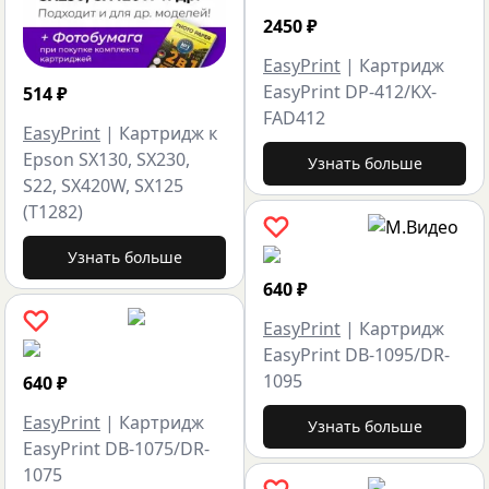
2450
₽
EasyPrint
|
Картридж
EasyPrint DP-412/KX-
514
₽
FAD412
EasyPrint
|
Картридж к
Epson SX130, SX230,
Узнать больше
S22, SX420W, SX125
(T1282)
Узнать больше
640
₽
EasyPrint
|
Картридж
EasyPrint DB-1095/DR-
1095
640
₽
EasyPrint
|
Картридж
Узнать больше
EasyPrint DB-1075/DR-
1075