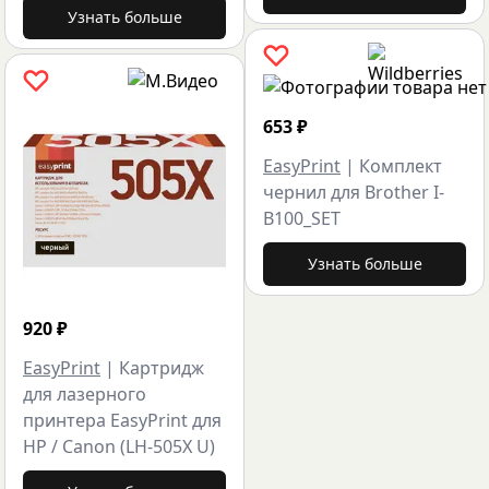
Узнать больше
653
₽
EasyPrint
|
Комплект
чернил для Brother I-
B100_SET
Узнать больше
920
₽
EasyPrint
|
Картридж
для лазерного
принтера EasyPrint для
HP / Canon (LH-505X U)