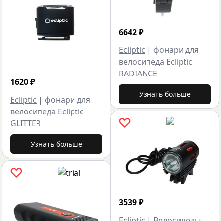
6642
₽
Ecliptic
|
фонари для
велосипеда Ecliptic
RADIANCE
1620
₽
Узнать больше
Ecliptic
|
фонари для
велосипеда Ecliptic
GLITTER
Узнать больше
3539
₽
Ecliptic
|
Велосипеды