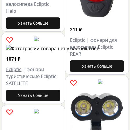
велосипеда Ecliptic
Halo
Узнать больше
211
₽
Ecliptic
|
фонари для
велосипеда Ecliptic
REAR
1071
₽
Узнать больше
Ecliptic
|
фонари
туристические Ecliptic
SATELLITE
Узнать больше