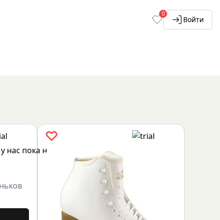
0
Войти
оньков