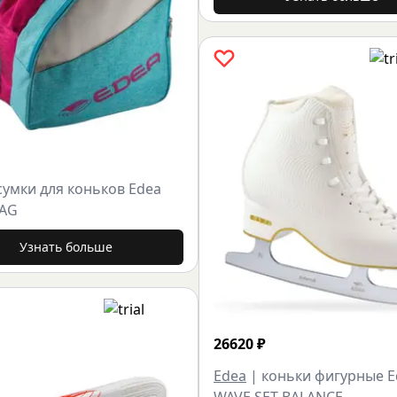
сумки для коньков Edea
BAG
Узнать больше
26620
₽
Edea
|
коньки фигурные E
WAVE SET BALANCE