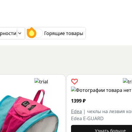
рности
Горящие товары
1399
₽
Edea
|
чехлы на лезвия к
Edea E-GUARD
Узнать больше