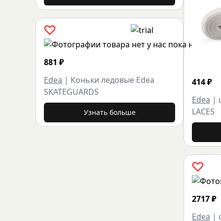
881
₽
Edea
|
Коньки ледовые Edea
414
₽
SKATEGUARDS
Edea
|
LACES
Узнать больше
2717
₽
Edea
|