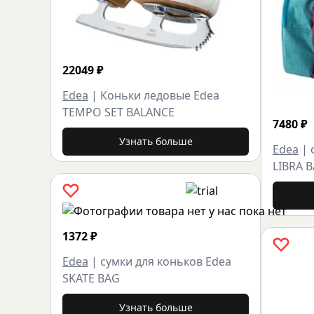
22049
₽
Edea
|
Коньки ледовые Edea
TEMPO SET BALANCE
7480
₽
Узнать больше
Edea
|
LIBRA 
1372
₽
Edea
|
сумки для коньков Edea
SKATE BAG
Узнать больше