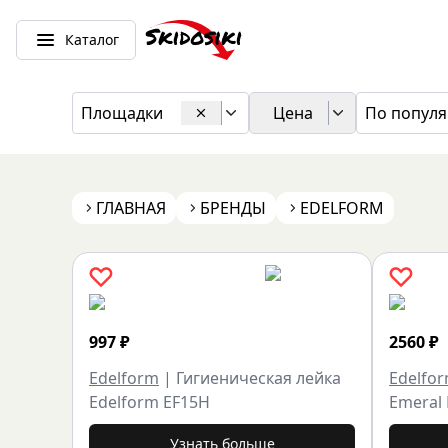
Каталог
Площадки
Цена
По популя
ГЛАВНАЯ
БРЕНДЫ
EDELFORM
997
₽
2560
₽
Edelform
|
Гигиеническая лейка
Edelfo
Edelform EF15H
Emeral
Узнать больше