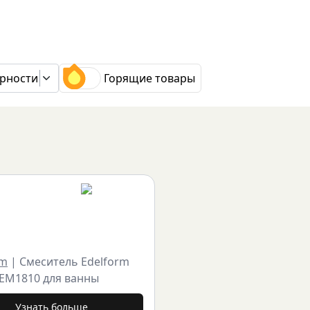
рности
Горящие товары
rm
|
Смеситель Edelform
 EM1810 для ванны
Узнать больше