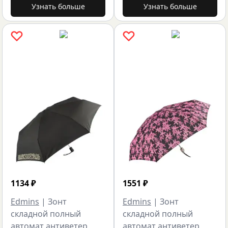
Узнать больше
Узнать больше
1134
₽
1551
₽
Edmins
|
Зонт
Edmins
|
Зонт
складной полный
складной полный
автомат антиветер
автомат антиветер