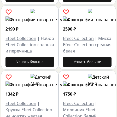
2190
₽
2590
₽
Efeet Collection
|
Набор
Efeet Collection
|
Миска
Efeet Collection солонка
Efeet Collection средняя
и перечница
белая
Узнать больше
Узнать больше
1342
₽
1750
₽
Efeet Collection
|
Efeet Collection
|
Кружка Efeet Collection
Молочник Efeet
на ножках желтая
Collection белый