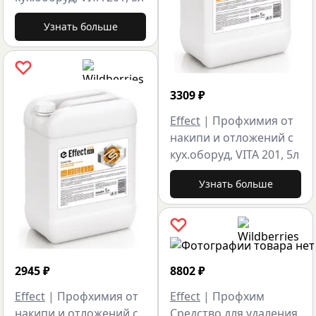
Узнать больше
3309
₽
Effect
|
Профхимия от
накипи и отложений с
кух.оборуд, VITA 201, 5л
Узнать больше
2945
₽
8802
₽
Effect
|
Профхимия от
Effect
|
Профхим
накипи и отложений с
Средство для удаления