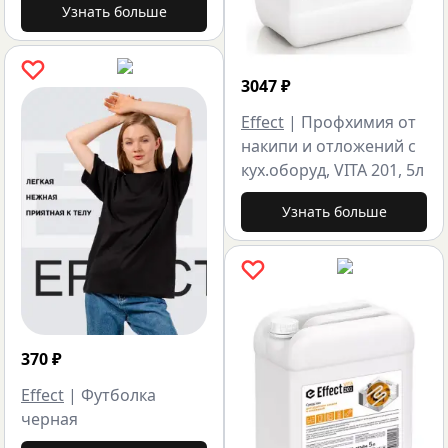
Узнать больше
3047
₽
Effect
|
Профхимия от
накипи и отложений с
кух.оборуд, VITA 201, 5л
Узнать больше
370
₽
Effect
|
Футболка
черная