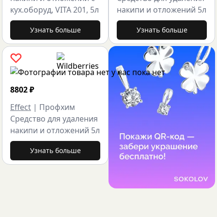
кух.оборуд, VITA 201, 5л
накипи и отложений 5л
Узнать больше
Узнать больше
8802
₽
Effect
|
Профхим
Средство для удаления
накипи и отложений 5л
Узнать больше