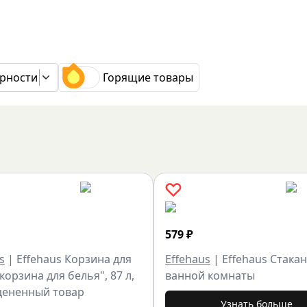
рности
Горящие товары
579
₽
s
|
Effehaus Корзина для
Effehaus
|
Effehaus Стакан
корзина для белья", 87 л,
ванной комнаты
Уцененный товар
Узнать больше