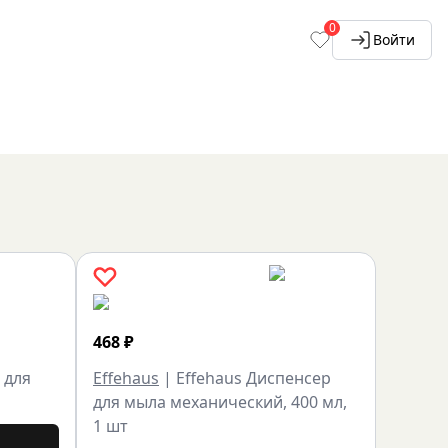
0
Войти
468
₽
 для
Effehaus
|
Effehaus Диспенсер
для мыла механический, 400 мл,
1 шт