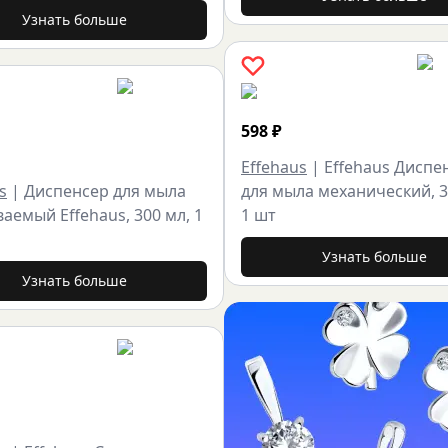
Узнать больше
598
₽
Effehaus
|
Effehaus Диспе
s
|
Диспенсер для мыла
для мыла механический, 3
аемый Effehaus, 300 мл, 1
1 шт
Узнать больше
Узнать больше