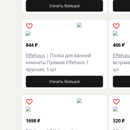
Узнать больше
844
₽
466
₽
Effehaus
|
Полка для ванной
Effehau
комнаты Прямая Effehaus 1
встраив
ярусная, 1 шт
шт
Узнать больше
1698
₽
320
₽