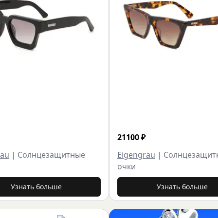
21100
₽
rau
|
Солнцезащитные
Eigengrau
|
Солнцезащит
очки
Узнать больше
Узнать больше