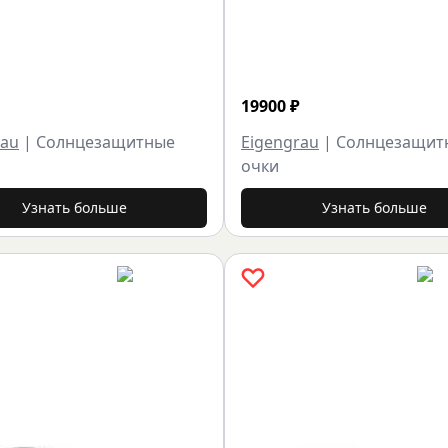
19900
₽
rau
|
Солнцезащитные
Eigengrau
|
Солнцезащит
очки
Узнать больше
Узнать больше