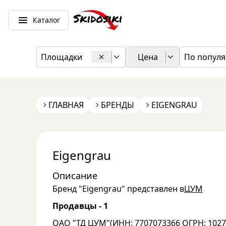
Каталог
Площадки
Цена
По популя
ГЛАВНАЯ
БРЕНДЫ
EIGENGRAU
Eigengrau
Описание
Бренд "
Eigengrau
" представлен в
ЦУМ
Продавцы -
1
ОАО "ТД ЦУМ"
(
ИНН: 7707073366
ОГРН: 1027