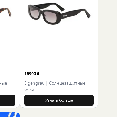
16900
₽
ные
Eigengrau
|
Солнцезащитные
очки
Узнать больше