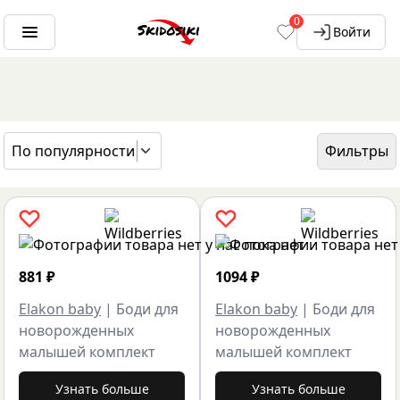
0
Войти
По популярности
Фильтры
ГЛАВНАЯ
БРЕНДЫ
ELAKON BABY
881
₽
1094
₽
Elakon baby
|
Боди для
Elakon baby
|
Боди для
новорожденных
новорожденных
малышей комплект
малышей комплект
Узнать больше
Узнать больше