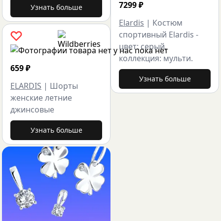
7299
₽
Узнать больше
Elardis
|
Костюм
спортивный Elardis -
цвет: серый,
коллекция: мульти.
659
₽
Узнать больше
ELARDIS
|
Шорты
женские летние
джинсовые
Узнать больше