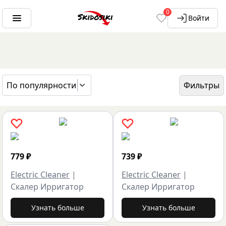
0
Войти
По популярности
Фильтры
ГЛАВНАЯ
БРЕНДЫ
ELECTRIC CLEANER
779
₽
739
₽
Electric Cleaner
|
Electric Cleaner
|
Скалер Ирригатор
Скалер Ирригатор
Узнать больше
Узнать больше