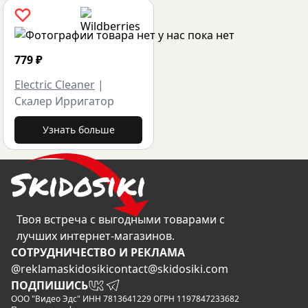
779
₽
Electric Cleaner
|
Скалер Ирригатор
Узнать больше
Твоя встреча с выгодными товарами с
лучших интернет-магазинов.
CОТРУДНИЧЕСТВО И РЕКЛАМА
@reklamaskidosiki
contact@skidosiki.com
ПОДПИШИСЬ
ООО "Видео Эдс" ИНН 7813641229 ОГРН 1197847233682