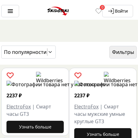
0
Войти
По популярности
Фильтры
ГЛАВНАЯ
БРЕНДЫ
ELECTROFOX
2237
₽
2237
₽
ElectroFox
|
Смарт
ElectroFox
|
Смарт
часы GT3
часы мужские умные
круглые GT3
Узнать больше
Узнать больше