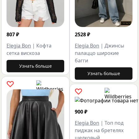
807
₽
2528
₽
Elegia Bon
|
Кофта
Elegia Bon
|
Джинсы
сетка вискоза
палаццо широкие
багги
Узнать больше
Узнать больше
900
₽
Elegia Bon
|
Топ под
пиджак на бретелях
шелковый