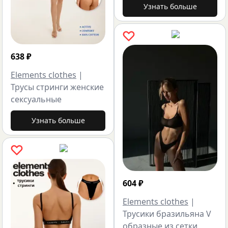
Узнать больше
638
₽
Elements clothes
|
Трусы стринги женские
сексуальные
Узнать больше
604
₽
Elements clothes
|
Трусики бразильяна V
образные из сетки