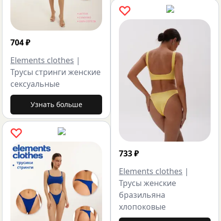
704
₽
Elements clothes
|
Трусы стринги женские
сексуальные
Узнать больше
733
₽
Elements clothes
|
Трусы женские
бразильяна
хлопоковые