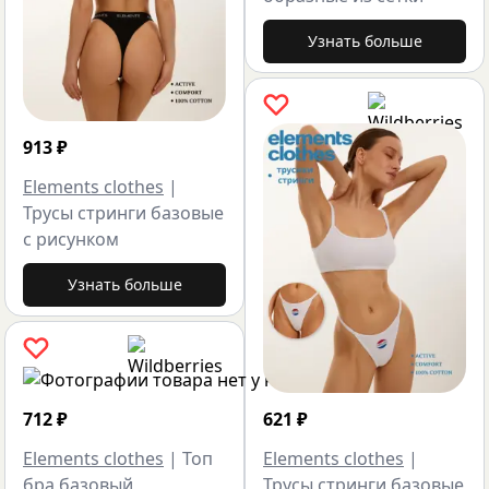
Узнать больше
913
₽
Elements clothes
|
Трусы стринги базовые
с рисунком
Узнать больше
712
₽
621
₽
Elements clothes
|
Топ
Elements clothes
|
бра базовый
Трусы стринги базовые