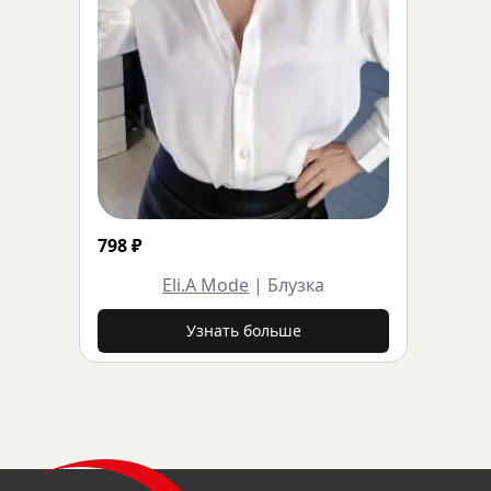
798
₽
Eli.A Mode
|
Блузка
Узнать больше