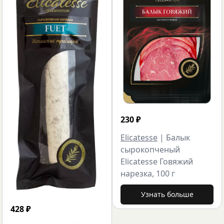
230
₽
Elicatesse
|
Балык
сырокопченый
Elicatesse Говяжий
нарезка, 100 г
Узнать больше
428
₽