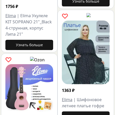
Узнать больше
1756
₽
Elima
|
Elima Укулеле
KIT SOPRANO 21"_Black
4-струнная, корпус
Липа 21"
Узнать больше
1363
₽
Elima
|
Шифоновое
летнее платье гофре