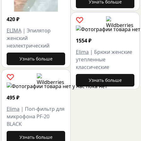
Узнать больше
420
₽
ELIMA
|
Эпилятор
женский
1554
₽
неэлектрический
Elima
|
Брюки женские
Узнать больше
утепленные
классические
Узнать больше
495
₽
Elima
|
Поп-фильтр для
микрофона PF-20
BLACK
Узнать больше