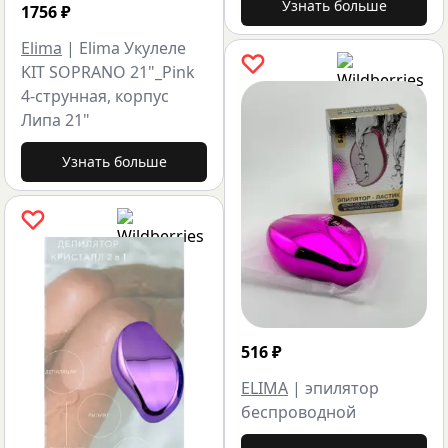
Узнать больше
1756
₽
Elima
|
Elima Укулеле
KIT SOPRANO 21"_Pink
4-струнная, корпус
Липа 21"
Узнать больше
516
₽
ELIMA
|
эпилятор
беспроводной