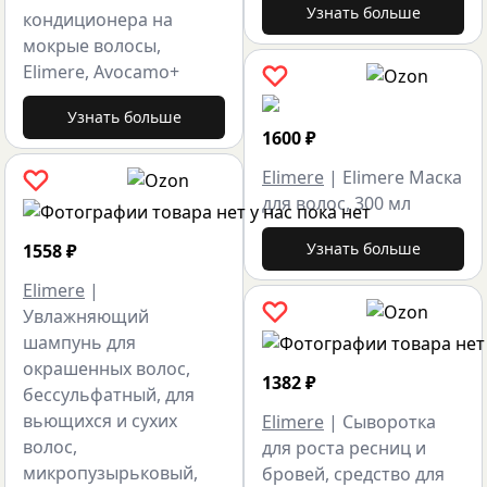
Узнать больше
кондиционера на
мокрые волосы,
Elimere, Avocamo+
Узнать больше
1600
₽
Elimere
|
Elimere Маска
для волос, 300 мл
Узнать больше
1558
₽
Elimere
|
Увлажняющий
шампунь для
окрашенных волос,
1382
₽
бессульфатный, для
вьющихся и сухих
Elimere
|
Сыворотка
волос,
для роста ресниц и
микропузырьковый,
бровей, средство для