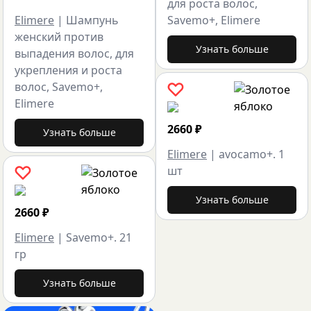
для роста волос,
Elimere
|
Шампунь
Savemo+, Elimere
женский против
Узнать больше
выпадения волос, для
укрепления и роста
волос, Savemo+,
Elimere
2660
₽
Узнать больше
Elimere
|
avocamo+. 1
шт
Узнать больше
2660
₽
Elimere
|
Savemo+. 21
гр
Узнать больше