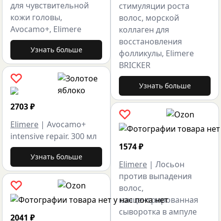
для чувствительной
стимуляции роста
кожи головы,
волос, морской
Avocamo+, Elimere
коллаген для
восстановления
Узнать больше
фолликулы, Elimere
BRICKER
Узнать больше
2703
₽
Elimere
|
Avocamo+
intensive repair. 300 мл
1574
₽
Узнать больше
Elimere
|
Лосьон
против выпадения
волос,
концентрированная
сыворотка в ампуле
2041
₽