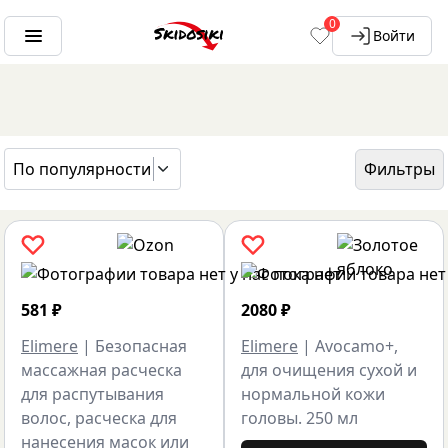
0
Войти
По популярности
Фильтры
ГЛАВНАЯ
БРЕНДЫ
ELIMERE
581
₽
2080
₽
Elimere
|
Безопасная
Elimere
|
Avocamo+,
массажная расческа
для очищения сухой и
для распутывания
нормальной кожи
волос, расческа для
головы. 250 мл
нанесения масок или