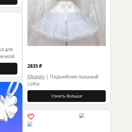
ка для
шечкой
2835
₽
Elkanity
|
Подъюбник пышный
Lolita
Узнать больше