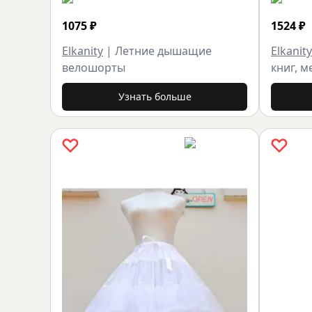
1075
₽
1524
₽
Elkanity
|
Летние дышащие
Elkanity
велошорты
книг, 
Узнать больше