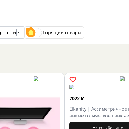
рности
Горящие товары
2022
₽
Elkanity
|
Ассиметричное 
аниме готическое панк ч
Узнать больше