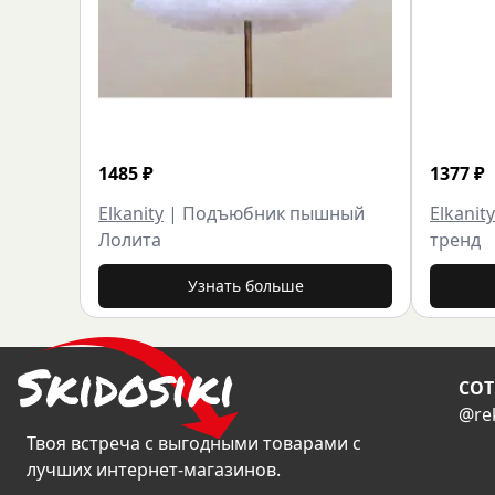
1485
₽
1377
₽
Elkanity
|
Подъюбник пышный
Elkanity
Лолита
тренд
Узнать больше
CОТ
@re
Твоя встреча с выгодными товарами с
лучших интернет-магазинов.