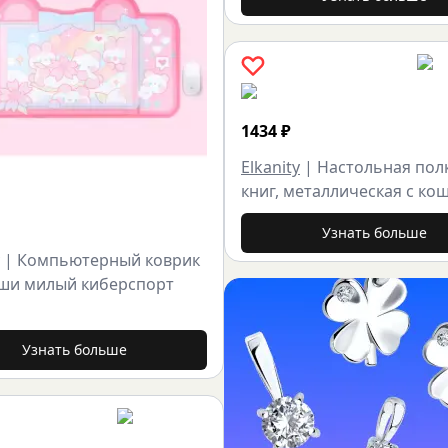
1434
₽
Elkanity
|
Настольная пол
книг, металлическая с ко
Узнать больше
|
Компьютерный коврик
ши милый киберспорт
Узнать больше