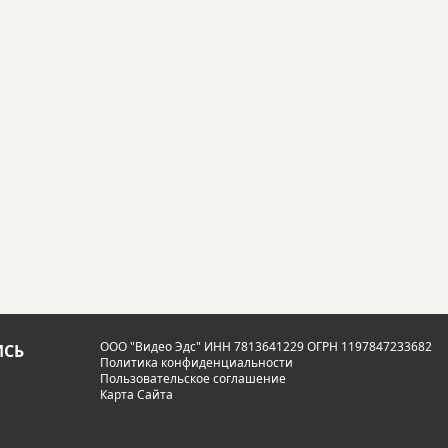
ООО "Видео Эдс" ИНН 7813641229 ОГРН 1197847233682
СЬ
Политика конфиденциальности
Пользовательское соглашение
Карта Сайта