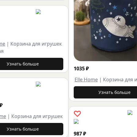
ome
|
Корзина для игрушек
ая
Узнать больше
1035
₽
Elle Home
|
Корзина для 
Узнать больше
₽
ome
|
Корзина для игрушек
Узнать больше
987
₽