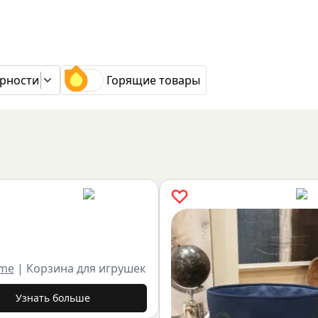
рности
Горящие товары
ome
|
Корзина для игрушек
Узнать больше