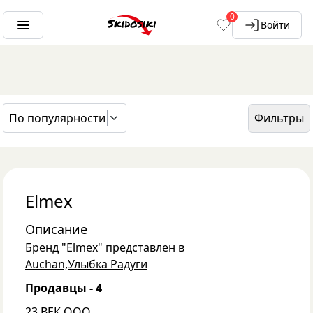
0
Войти
По популярности
Фильтры
ГЛАВНАЯ
БРЕНДЫ
ELMEX
Elmex
Описание
Бренд "
Elmex
" представлен в
Auchan,
Улыбка Радуги
Продавцы -
4
23 ВЕК ООО