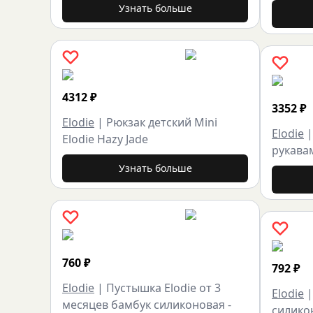
Узнать больше
4312
₽
3352
₽
Elodie
|
Рюкзак детский Mini
Elodie
Elodie Hazy Jade
рукава
Узнать больше
760
₽
792
₽
Elodie
|
Пустышка Elodie от 3
Elodie
месяцев бамбук силиконовая -
силикон