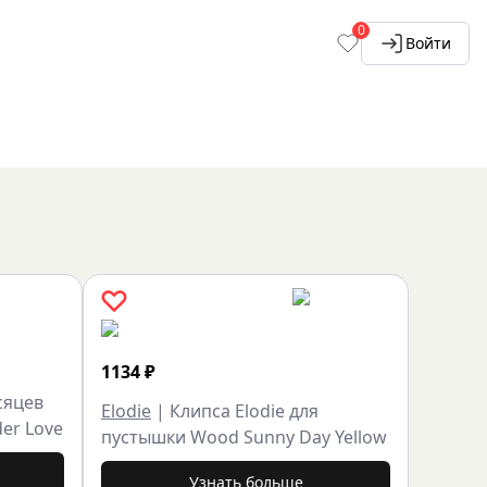
0
Войти
1134
₽
сяцев
Elodie
|
Клипса Elodie для
der Love
пустышки Wood Sunny Day Yellow
Узнать больше