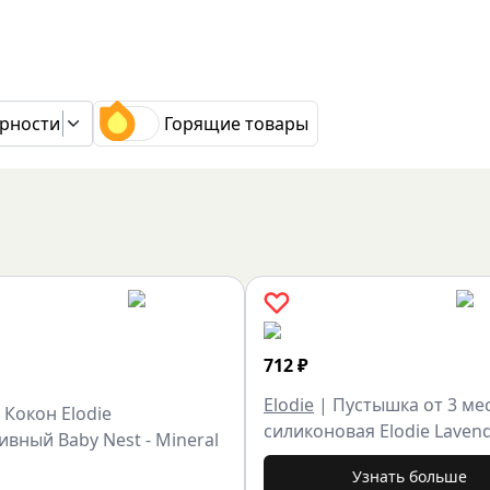
рности
Горящие товары
712
₽
Elodie
|
Пустышка от 3 ме
|
Кокон Elodie
силиконовая Elodie Laven
вный Baby Nest - Mineral
Узнать больше