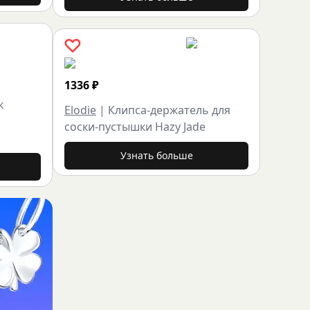
1336
₽
к
Elodie
|
Клипса-держатель для
соски-пустышки Hazy Jade
Узнать больше