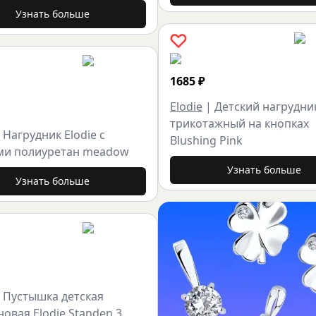
Узнать больше
1685
₽
Elodie
|
Детский нагрудни
трикотажный на кнопках
|
Нагрудник Elodie с
Blushing Pink
ми полиуретан meadow
Узнать больше
Узнать больше
|
Пустышка детская
овая Elodie Standen 3