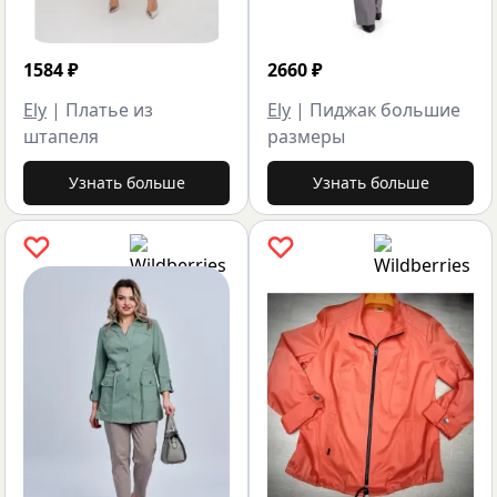
1584
₽
2660
₽
Ely
|
Платье из
Ely
|
Пиджак большие
штапеля
размеры
Узнать больше
Узнать больше