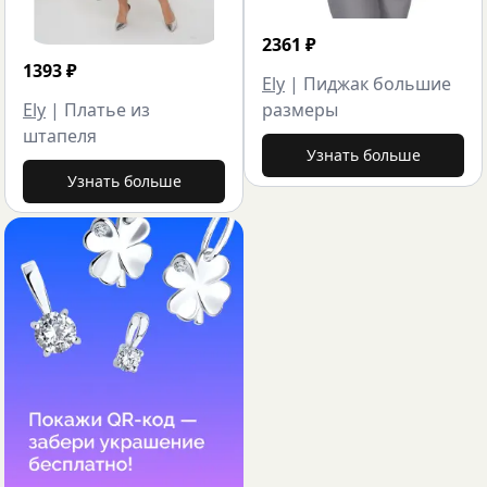
2361
₽
1393
₽
Ely
|
Пиджак большие
Ely
|
Платье из
размеры
штапеля
Узнать больше
Узнать больше